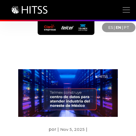
ES
|
EN
|
PT
por
|
|
Nov 5, 2025