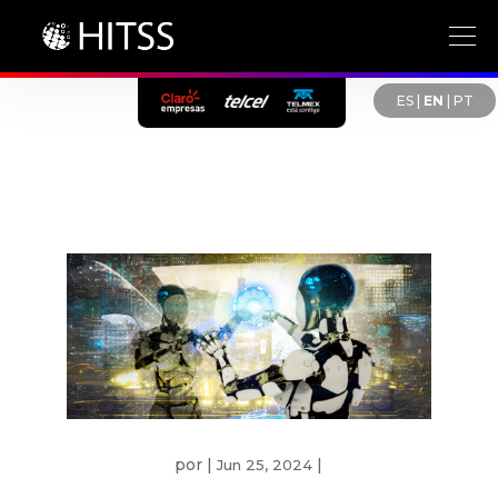
ES
|
EN
|
PT
por
|
|
Jun 25, 2024