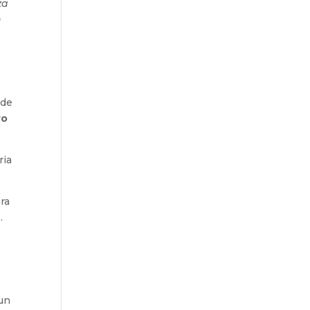
za
n
 de
ro
ria
ra
.
 un