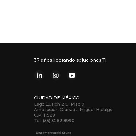
37 años liderando soluciones TI
CIUDAD DE MÉXICO
Lago Zurich 219, Piso 9
Ampliación Granada, Miguel Hidalgo
C.P. 11529
Tel. (55) 5282 8990