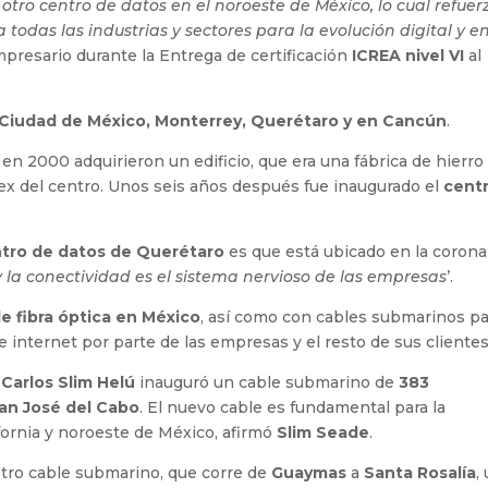
tro centro de datos en el noroeste de México, lo cual refuer
 todas las industrias y sectores para la evolución digital y e
empresario durante la Entrega de certificación
ICREA nivel VI
al
Ciudad de México, Monterrey, Querétaro y en Cancún
.
en 2000 adquirieron un edificio, que era una fábrica de hierro
mex del centro. Unos seis años después fue inaugurado el
cent
tro de datos de Querétaro
es que está ubicado en la corona
 la conectividad es el sistema nervioso de las empresas
’.
de fibra óptica en México
, así como con cables submarinos pa
 internet por parte de las empresas y el resto de sus clientes
Carlos Slim Helú
inauguró un cable submarino de
383
an José del Cabo
. El nuevo cable es fundamental para la
fornia y noroeste de México, afirmó
Slim Seade
.
 otro cable submarino, que corre de
Guaymas
a
Santa Rosalía
,