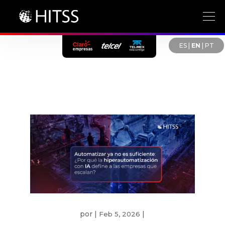
ES
|
EN
|
PT
por
|
|
Feb 5, 2026