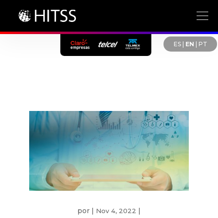
ES
|
EN
|
PT
por
|
|
Nov 4, 2022