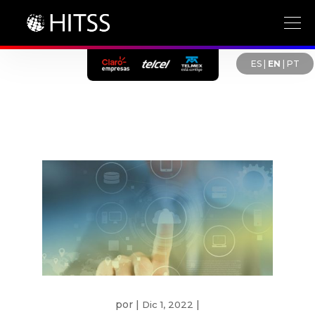
ES
|
EN
|
PT
por
|
|
Dic 1, 2022