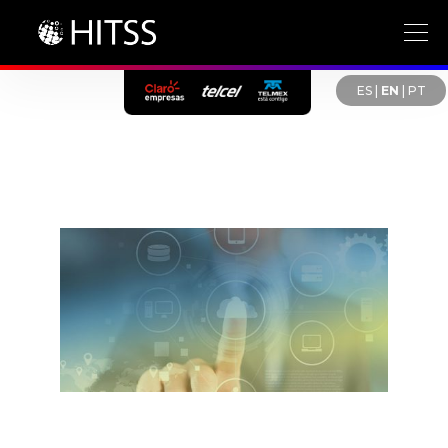
ES
|
EN
|
PT