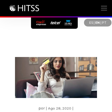
ES
|
EN
|
PT
por
|
|
Ago 28, 2020