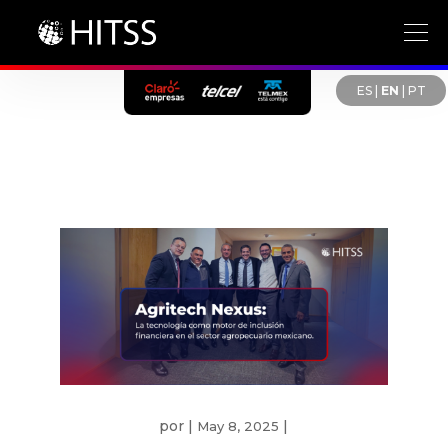
ES
|
EN
|
PT
por
|
|
May 8, 2025