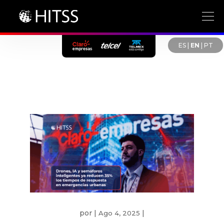
ES
|
EN
|
PT
por
|
|
Ago 4, 2025