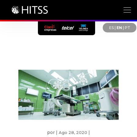
ES
|
EN
|
PT
por
|
|
Ago 28, 2020