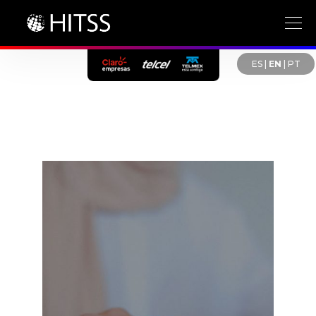
ES
|
EN
|
PT