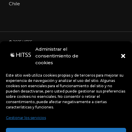
Chile
© 2025 HITSS
Administrar el
consentimiento de
cookies
Código de Ética
Portal de denuncias
Avisos de privacidad
Este sitio web utiliza cookies propias y de terceros para mejorar su
experiencia de navegación y analizar el uso del sitio. Algunas
cookies son esenciales para el funcionamiento del sitio y no
pueden desactivarse, pero usted puede gestionar sus preferencias
Políticas
sobre cookies no esenciales. No consentir o retirar el
consentimiento, puede afectar negativamente a ciertas
características y funciones.
Gestionar los servicios
Uso de Cookies:
Este sitio web utiliza cookies propias y
de terceros para mejorar su experiencia de navegación y