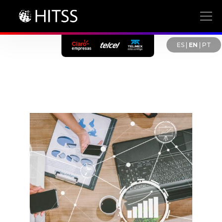
ES
|
EN
|
PT