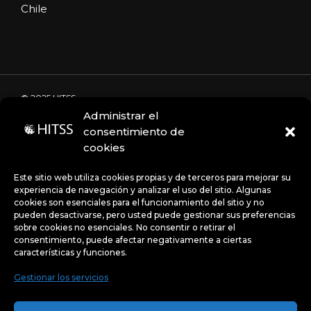
Chile
© 2025 HITSS
Administrar el
consentimiento de
cookies
Código de Ética
Portal de denuncias
Avisos de privacidad
Este sitio web utiliza cookies propias y de terceros para mejorar su
experiencia de navegación y analizar el uso del sitio. Algunas
cookies son esenciales para el funcionamiento del sitio y no
pueden desactivarse, pero usted puede gestionar sus preferencias
Políticas
sobre cookies no esenciales. No consentir o retirar el
consentimiento, puede afectar negativamente a ciertas
características y funciones.
Gestionar los servicios
Uso de Cookies:
Este sitio web utiliza cookies propias y
de terceros para mejorar su experiencia de navegación y