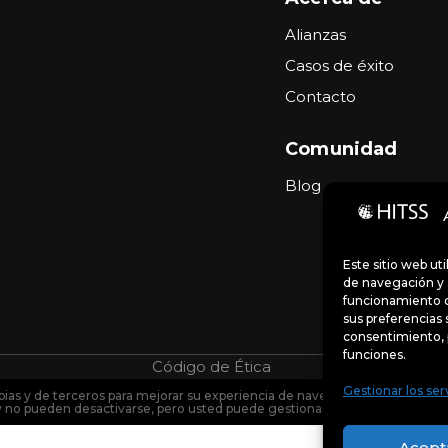
Alianzas
Casos de éxito
Contacto
Comunidad
Blog
Este sitio web ut
de navegación y a
funcionamiento d
sus preferencias 
consentimiento, 
funciones.
Código de Ética
Portal de denu
Gestionar los ser
pias y de terceros para mejorar su experiencia de navegación y analizar el 
y no pueden desactivarse, pero usted puede gestionar sus preferencias so
Acept