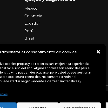
México
Colombia
Ecuador
Perú
Brasil
Argentina
Administrar el consentimiento de cookies
USA
Chile
iliza cookies propias y de terceros para mejorar su experiencia
nalizar el uso del sitio. Algunas cookies son esenciales para el
el sitio y no pueden desactivarse, pero usted puede gestionar
sobre cookies no esenciales. No consentir o retirar el
puede afectar negativamente a ciertas características y
ncias
Avisos de privacidad
Políticas
vicios
uso del sitio. Algunas cookies son esenciales para el
bre cookies no esenciales.
ar
Denegar
Ver preferencias