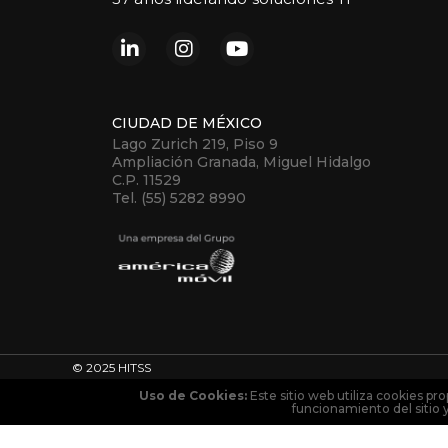
CIUDAD DE MÉXICO
Lago Zurich 219, Piso 9
Ampliación Granada, Miguel Hidalgo
C.P. 11529
Tel. (55) 5282 8990
© 2025 HITSS
Uso de Cookies:
Este sitio web utiliza cookies pro
funcionamiento del sitio 