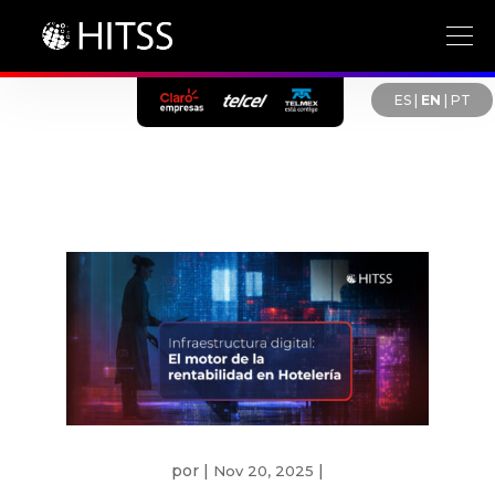
ES
|
EN
|
PT
por
|
|
Nov 20, 2025