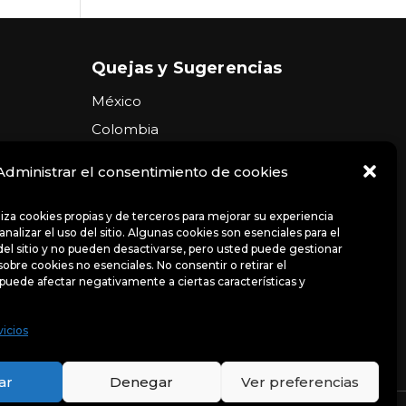
Quejas y Sugerencias
México
Colombia
Ecuador
Administrar el consentimiento de cookies
Perú
Brasil
iliza cookies propias y de terceros para mejorar su experiencia
nalizar el uso del sitio. Algunas cookies son esenciales para el
Argentina
el sitio y no pueden desactivarse, pero usted puede gestionar
sobre cookies no esenciales. No consentir o retirar el
USA
puede afectar negativamente a ciertas características y
Chile
vicios
ar
Denegar
Ver preferencias
ncias
Avisos de privacidad
Políticas