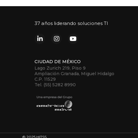
37 años liderando soluciones TI
CIUDAD DE MÉXICO
Lago Zurich 219, Piso 9
Ampliación Granada, Miguel Hidalgo
C.P. 11529
Tel. (55) 5282 8990
© 2025 HITSS