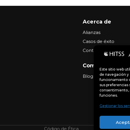
Acerca de
Alianzas
Casos de éxito
Contacto
Comunidad
Este sitio web ut
de navegación y a
Blog
funcionamiento d
sus preferencias 
consentimiento, 
funciones.
Gestionar los ser
Acept
Código de Ética
Portal de denu