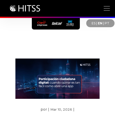
ES
|
EN
|
PT
por
|
|
Mar 10, 2026