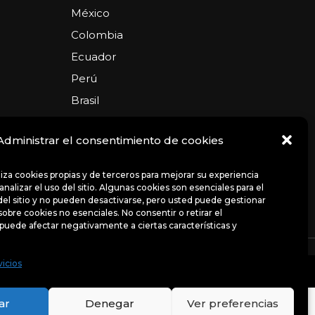
México
Colombia
Ecuador
Perú
Brasil
Argentina
Administrar el consentimiento de cookies
USA
Chile
iliza cookies propias y de terceros para mejorar su experiencia
nalizar el uso del sitio. Algunas cookies son esenciales para el
el sitio y no pueden desactivarse, pero usted puede gestionar
sobre cookies no esenciales. No consentir o retirar el
puede afectar negativamente a ciertas características y
ncias
Avisos de privacidad
Políticas
vicios
uso del sitio. Algunas cookies son esenciales para el
bre cookies no esenciales.
ar
Denegar
Ver preferencias