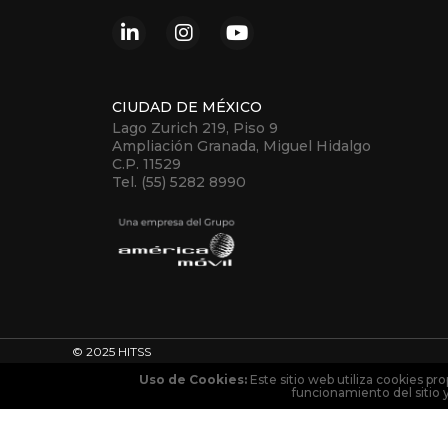
CIUDAD DE MÉXICO
Lago Zurich 219, Piso 9
Ampliación Granada, Miguel Hidalgo
C.P. 11529
Tel. (55) 5282 8990
© 2025 HITSS
Uso de Cookies:
Este sitio web utiliza cookies pro
funcionamiento del sitio 