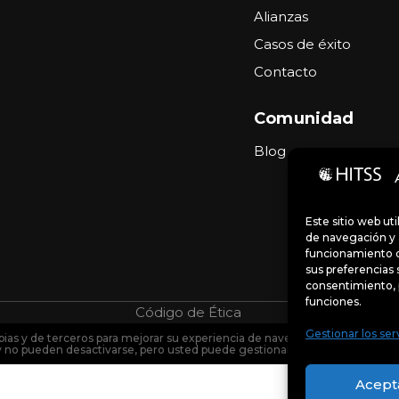
Alianzas
Casos de éxito
Contacto
Comunidad
Blog
Este sitio web ut
de navegación y a
funcionamiento d
sus preferencias 
consentimiento, 
funciones.
Código de Ética
Portal de denu
Gestionar los ser
pias y de terceros para mejorar su experiencia de navegación y analizar el 
y no pueden desactivarse, pero usted puede gestionar sus preferencias so
Acept