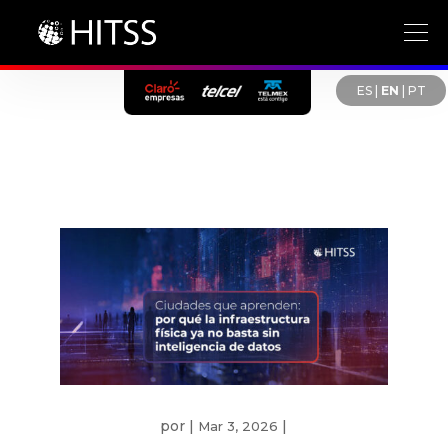
ES
|
EN
|
PT
por
|
|
Mar 3, 2026