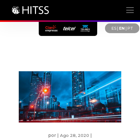
ES
|
EN
|
PT
por
|
|
Ago 28, 2020