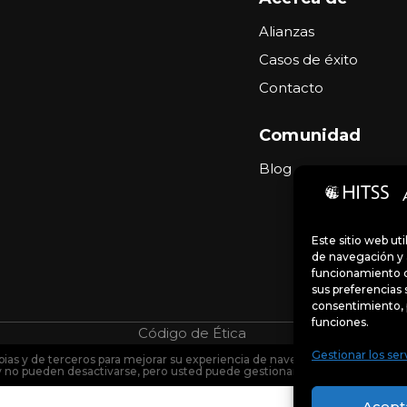
Alianzas
Casos de éxito
Contacto
Comunidad
Blog
Este sitio web ut
de navegación y a
funcionamiento d
sus preferencias 
consentimiento, 
funciones.
Código de Ética
Portal de denu
Gestionar los ser
pias y de terceros para mejorar su experiencia de navegación y analizar el 
y no pueden desactivarse, pero usted puede gestionar sus preferencias so
Acept