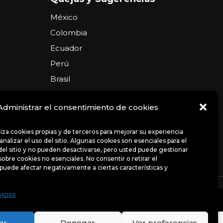
México
Colombia
Ecuador
Perú
Brasil
Argentina
Administrar el consentimiento de cookies
USA
Chile
iliza cookies propias y de terceros para mejorar su experiencia
nalizar el uso del sitio. Algunas cookies son esenciales para el
el sitio y no pueden desactivarse, pero usted puede gestionar
sobre cookies no esenciales. No consentir o retirar el
puede afectar negativamente a ciertas características y
ncias
Avisos de privacidad
Políticas
vicios
uso del sitio. Algunas cookies son esenciales para el
bre cookies no esenciales.
ar
Denegar
Ver preferencias