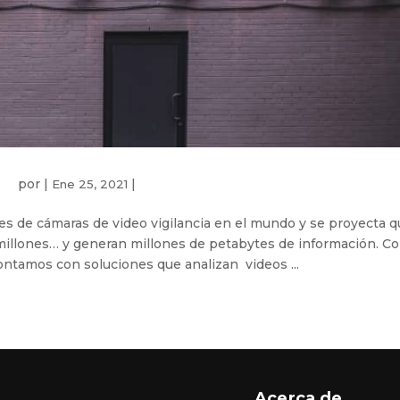
por
|
|
Ene 25, 2021
s de cámaras de video vigilancia en el mundo y se proyecta q
 millones… y generan millones de petabytes de información. C
ontamos con soluciones que analizan videos ...
Acerca de