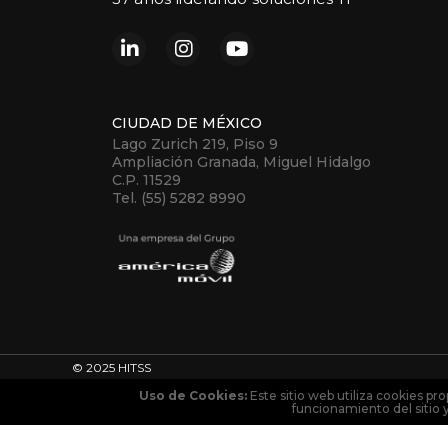
CIUDAD DE MÉXICO
Lago Zurich 219, Piso 9
Ampliación Granada, Miguel Hidalgo
C.P. 11529
Tel. (55) 5282 8990
© 2025 HITSS
Uso de Cookies:
Este sitio web utiliza cookies pro
funcionamiento del sitio 