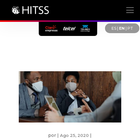
ES
|
EN
|
PT
por
|
|
Ago 25, 2020