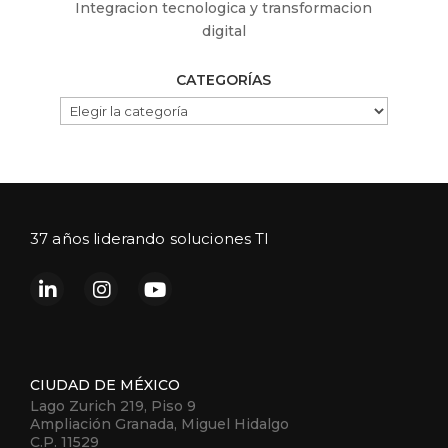
Integracion tecnologica y transformacion
digital
CATEGORÍAS
CATEGORÍAS
37 años liderando soluciones TI
CIUDAD DE MÉXICO
Lago Zurich 219, Piso 9
Ampliación Granada, Miguel Hidalgo
C.P. 11529