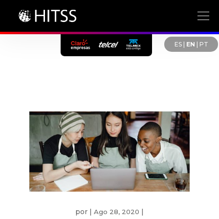
ES
|
EN
|
PT
por
|
|
Ago 28, 2020