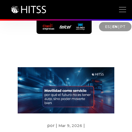
ES
|
EN
|
PT
por
|
|
Mar 9, 2026