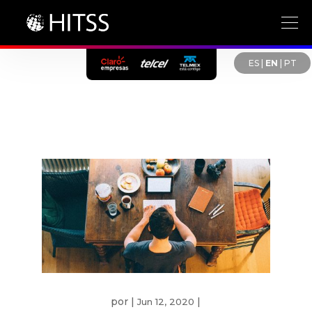
ES
|
EN
|
PT
por
|
|
Jun 12, 2020