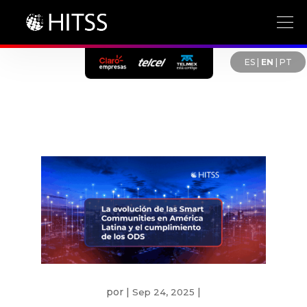
ES
|
EN
|
PT
por
|
|
Sep 24, 2025