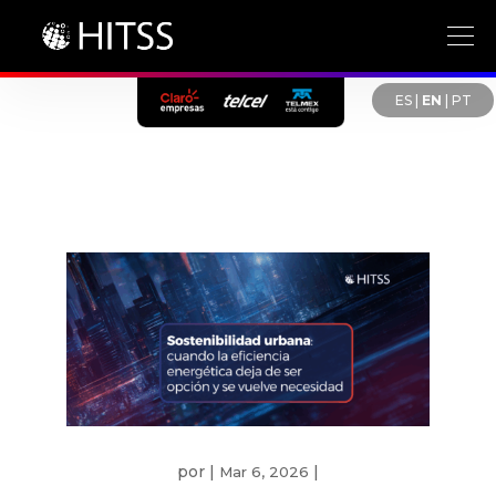
ES
|
EN
|
PT
por
|
|
Mar 6, 2026