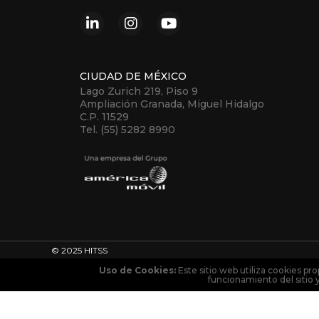
CIUDAD DE MÉXICO
Lago Zurich 219, Piso 9
Ampliación Granada, Miguel Hidalgo
C.P. 11529
Tel. (55) 5282 8990
© 2025 HITSS
Uso de Cookies:
Este sitio web utiliza cookies pro
funcionamiento del sitio 