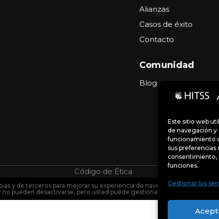
Alianzas
Casos de éxito
Contacto
Comunidad
Blog
Este sitio web ut
de navegación y a
funcionamiento d
sus preferencias 
consentimiento, 
funciones.
Código de Ética
Portal de denu
Gestionar los ser
pias y de terceros para mejorar su experiencia de navegación y analizar el 
y no pueden desactivarse, pero usted puede gestionar sus preferencias so
Acept