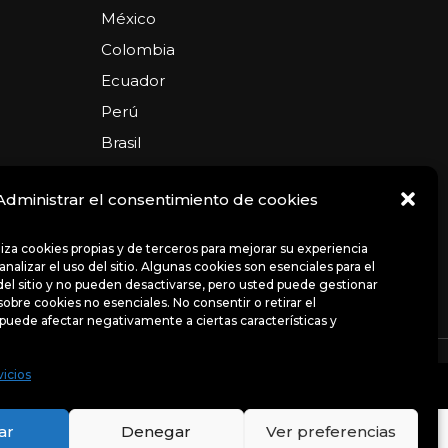
México
Colombia
Ecuador
Perú
Brasil
Argentina
Administrar el consentimiento de cookies
USA
Chile
iliza cookies propias y de terceros para mejorar su experiencia
nalizar el uso del sitio. Algunas cookies son esenciales para el
el sitio y no pueden desactivarse, pero usted puede gestionar
sobre cookies no esenciales. No consentir o retirar el
puede afectar negativamente a ciertas características y
ncias
Avisos de privacidad
Políticas
vicios
uso del sitio. Algunas cookies son esenciales para el
bre cookies no esenciales.
ar
Denegar
Ver preferencias