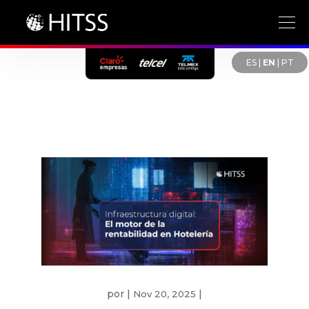
ES
|
EN
|
PT
por
|
|
Nov 20, 2025