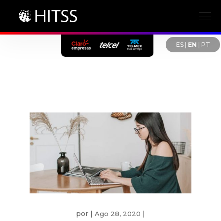
ES
|
EN
|
PT
por
|
|
Ago 28, 2020