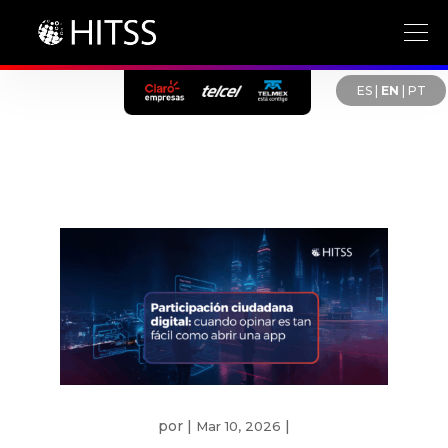
ES
|
EN
|
PT
por
|
|
Mar 10, 2026