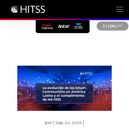
ES
|
EN
|
PT
por
|
|
Sep 24, 2025