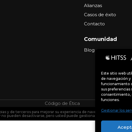
Alianzas
Casos de éxito
Contacto
Comunidad
Blog
Este sitio web ut
de navegación y a
funcionamiento d
sus preferencias 
consentimiento, 
funciones.
Código de Ética
Portal de denu
Gestionar los ser
pias y de terceros para mejorar su experiencia de navegación y analizar el 
y no pueden desactivarse, pero usted puede gestionar sus preferencias so
Acept