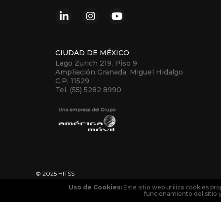
CIUDAD DE MÉXICO
Lago Zurich 219, Piso 9
Ampliación Granada, Miguel Hidalgo
C.P. 11529
Tel. (55) 5282 8990
© 2025 HITSS
Uso de Cookies:
Este sitio web utiliza cookies pro
funcionamiento del sitio 