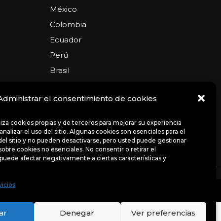
México
Colombia
Ecuador
Perú
Brasil
Argentina
Administrar el consentimiento de cookies
USA
Chile
iliza cookies propias y de terceros para mejorar su experiencia
nalizar el uso del sitio. Algunas cookies son esenciales para el
el sitio y no pueden desactivarse, pero usted puede gestionar
sobre cookies no esenciales. No consentir o retirar el
puede afectar negativamente a ciertas características y
ncias
Avisos de privacidad
Políticas
vicios
uso del sitio. Algunas cookies son esenciales para el
bre cookies no esenciales.
ar
Denegar
Ver preferencias