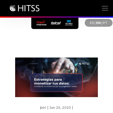
ES
|
EN
|
PT
por
|
|
Jun 25, 2025