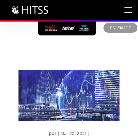
ES
|
EN
|
PT
por
|
|
Mar 30, 2021