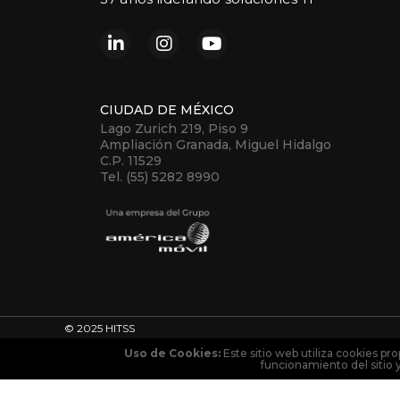
CIUDAD DE MÉXICO
Lago Zurich 219, Piso 9
Ampliación Granada, Miguel Hidalgo
C.P. 11529
Tel. (55) 5282 8990
© 2025 HITSS
Uso de Cookies:
Este sitio web utiliza cookies pro
funcionamiento del sitio 