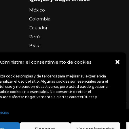
México
Colombia
Ecuador
Perú
Brasil
Argentina
Administrar el consentimiento de cookies
USA
Chile
iliza cookies propias y de terceros para mejorar su experiencia
nalizar el uso del sitio. Algunas cookies son esenciales para el
el sitio y no pueden desactivarse, pero usted puede gestionar
sobre cookies no esenciales. No consentir o retirar el
puede afectar negativamente a ciertas características y
ncias
Avisos de privacidad
Políticas
vicios
uso del sitio. Algunas cookies son esenciales para el
bre cookies no esenciales.
ar
Denegar
Ver preferencias