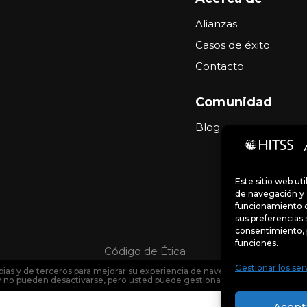
Alianzas
Casos de éxito
Contacto
Comunidad
Blog
Este sitio web ut
de navegación y a
funcionamiento d
sus preferencias 
consentimiento, 
funciones.
Código de Ética
Portal de denu
Gestionar los ser
pias y de terceros para mejorar su experiencia de navegación y analizar el 
y no pueden desactivarse, pero usted puede gestionar sus preferencias so
Acept