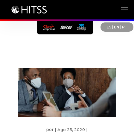
ES
|
EN
|
PT
por
|
|
Ago 25, 2020