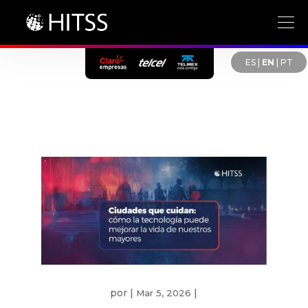
ES
|
EN
|
PT
por
|
|
Mar 5, 2026