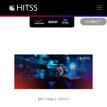
ES
|
EN
|
PT
por
|
|
May 2, 2025