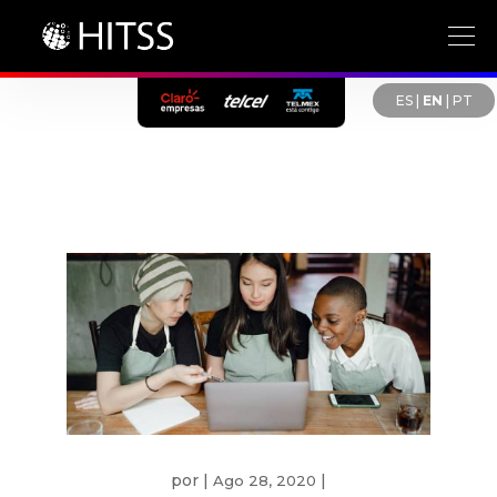
ES
|
EN
|
PT
por
|
|
Ago 28, 2020