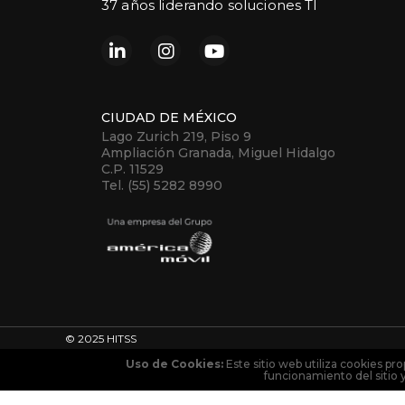
37 años liderando soluciones TI
CIUDAD DE MÉXICO
Lago Zurich 219, Piso 9
Ampliación Granada, Miguel Hidalgo
C.P. 11529
Tel. (55) 5282 8990
© 2025 HITSS
Uso de Cookies:
Este sitio web utiliza cookies pro
funcionamiento del sitio 