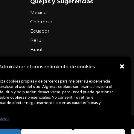
Quejas y Sugerencias
México
Colombia
Ecuador
Perú
Brasil
Argentina
Administrar el consentimiento de cookies
USA
Chile
iliza cookies propias y de terceros para mejorar su experiencia
nalizar el uso del sitio. Algunas cookies son esenciales para el
el sitio y no pueden desactivarse, pero usted puede gestionar
sobre cookies no esenciales. No consentir o retirar el
puede afectar negativamente a ciertas características y
ncias
Avisos de privacidad
Políticas
vicios
uso del sitio. Algunas cookies son esenciales para el
bre cookies no esenciales.