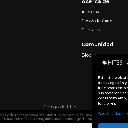
Acerca de
Alianzas
Casos de éxito
Contacto
Comunidad
Blog
Este sitio web ut
de navegación y a
funcionamiento d
sus preferencias 
consentimiento, 
funciones.
Código de Ética
Portal de denu
Gestionar los ser
pias y de terceros para mejorar su experiencia de navegación y analizar el 
y no pueden desactivarse, pero usted puede gestionar sus preferencias so