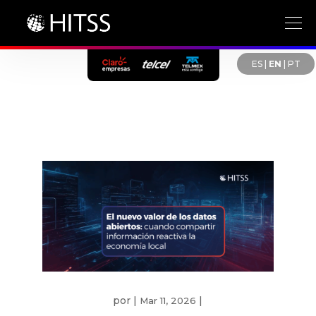
ES
|
EN
|
PT
por
|
|
Mar 11, 2026