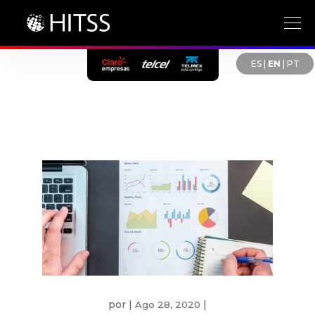
ES
|
EN
|
PT
por
|
|
Ago 28, 2020