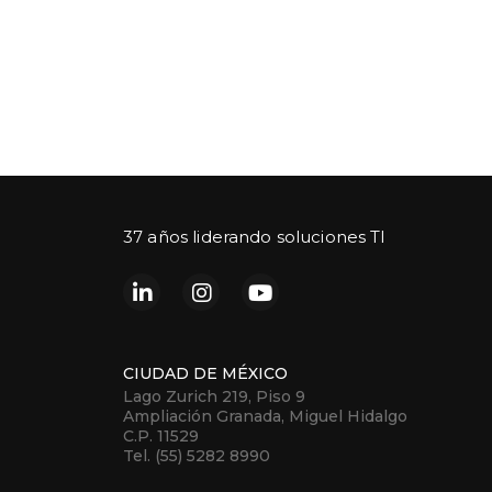
37 años liderando soluciones TI
CIUDAD DE MÉXICO
Lago Zurich 219, Piso 9
Ampliación Granada, Miguel Hidalgo
C.P. 11529
Tel. (55) 5282 8990