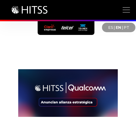
ES
|
EN
|
PT