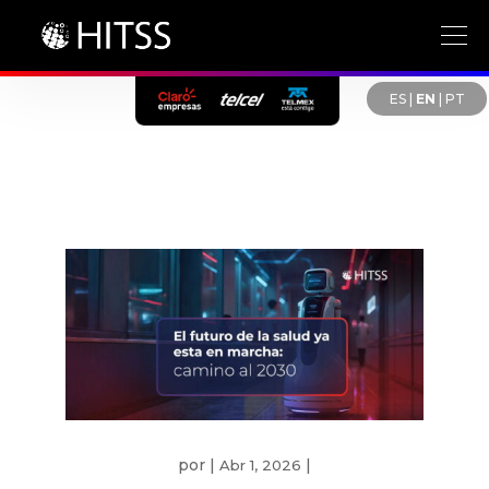
ES
|
EN
|
PT
por
|
|
Abr 1, 2026