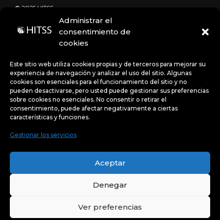
© 2025 HITSS
Administrar el
consentimiento de
cookies
Código de Ética
Portal de denuncias
Avisos de privacidad
Este sitio web utiliza cookies propias y de terceros para mejorar su
experiencia de navegación y analizar el uso del sitio. Algunas
cookies son esenciales para el funcionamiento del sitio y no
pueden desactivarse, pero usted puede gestionar sus preferencias
Políticas
sobre cookies no esenciales. No consentir o retirar el
consentimiento, puede afectar negativamente a ciertas
características y funciones.
Gestionar los servicios
Uso de Cookies:
Este sitio web utiliza cookies propias y
de terceros para mejorar su experiencia de navegación y
Aceptar
analizar el uso del sitio. Algunas cookies son esenciales
para el funcionamiento del sitio y no pueden desactivarse,
pero usted puede gestionar sus preferencias sobre
cookies no esenciales.
Denegar
Ver preferencias