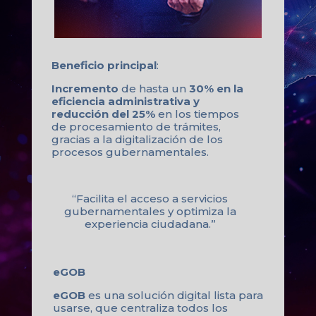
Beneficio principal
:
Incremento
de hasta un
30% en la
eficiencia administrativa y
reducción del 25%
en los tiempos
de procesamiento de trámites,
gracias a la digitalización de los
procesos gubernamentales.
“Facilita el acceso a servicios
gubernamentales y optimiza la
experiencia ciudadana.”
eGOB
eGOB
es una solución digital lista para
usarse, que centraliza todos los