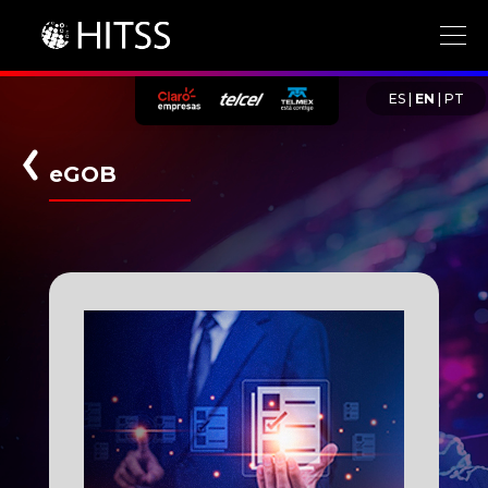
ES
|
EN
|
PT
eGOB