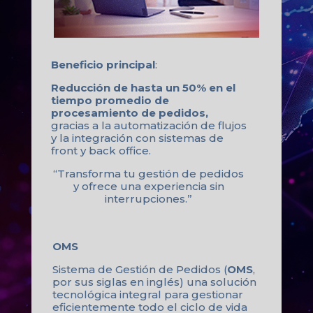
Beneficio principal
:
Reducción de hasta un 50% en el
tiempo promedio de
procesamiento de pedidos,
gracias a la automatización de flujos
y la integración con sistemas de
front y back office.
“Transforma tu gestión de pedidos
y ofrece una experiencia sin
interrupciones.”
OMS
Sistema de Gestión de Pedidos (
OMS
,
por sus siglas en inglés) una solución
tecnológica integral para gestionar
eficientemente todo el ciclo de vida