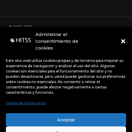
© 2025 HITSS
Administrar el
consentimiento de
cookies
Código de Ética
Portal de denuncias
Avisos de privacidad
Este sitio web utiliza cookies propias y de terceros para mejorar su
experiencia de navegación y analizar el uso del sitio. Algunas
cookies son esenciales para el funcionamiento del sitio y no
pueden desactivarse, pero usted puede gestionar sus preferencias
Políticas
sobre cookies no esenciales. No consentir o retirar el
consentimiento, puede afectar negativamente a ciertas
características y funciones.
Gestionar los servicios
Uso de Cookies:
Este sitio web utiliza cookies propias y
de terceros para mejorar su experiencia de navegación y
Aceptar
analizar el uso del sitio. Algunas cookies son esenciales
para el funcionamiento del sitio y no pueden desactivarse,
pero usted puede gestionar sus preferencias sobre
cookies no esenciales.