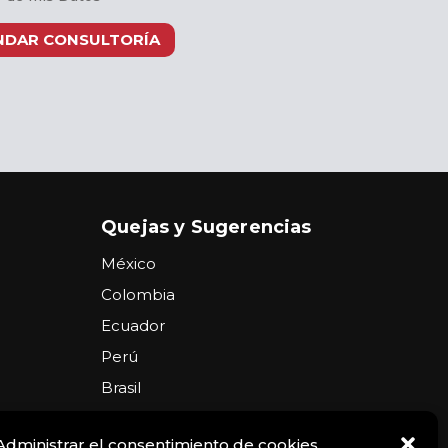
NDAR CONSULTORÍA
Quejas y Sugerencias
México
Colombia
Ecuador
Perú
Brasil
Argentina
Administrar el consentimiento de cookies