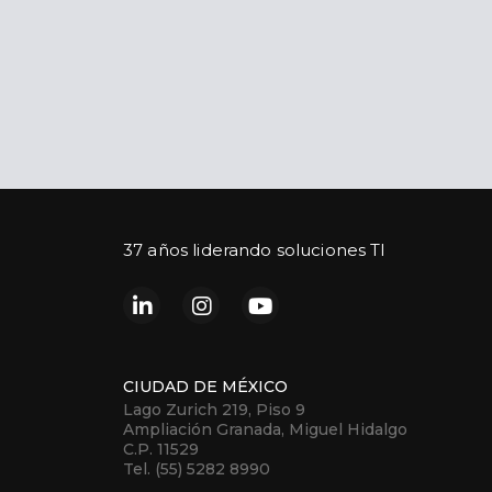
37 años liderando soluciones TI
CIUDAD DE MÉXICO
Lago Zurich 219, Piso 9
Ampliación Granada, Miguel Hidalgo
C.P. 11529
Tel. (55) 5282 8990