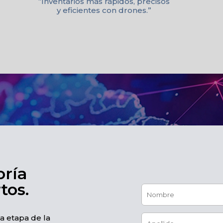
“Inventarios más rápidos, precisos
y eficientes con drones.”
oría
os.​
 etapa de la