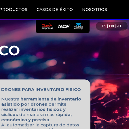
PRODUCTOS
CASOS DE ÉXITO
NOSOTROS
ES
|
EN
|
PT
ICO
DRONES PARA INVENTARIO FISICO
Nuestra
herramienta de inventario
asistido por drones
permite
realizar
inventarios físicos y
cíclicos
de manera más
rápida,
económica y precisa
.
Al automatizar la captura de datos