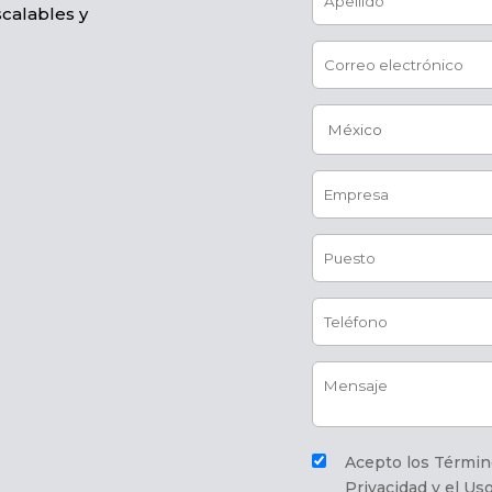
scalables y
Acepto los Términ
Privacidad y el Us