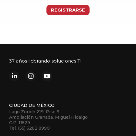
REGISTRARSE
37 años liderando soluciones TI
CIUDAD DE MÉXICO
Lago Zurich 219, Piso 9
Ampliación Granada, Miguel Hidalgo
C.P. 11529
Tel. (55) 5282 8990